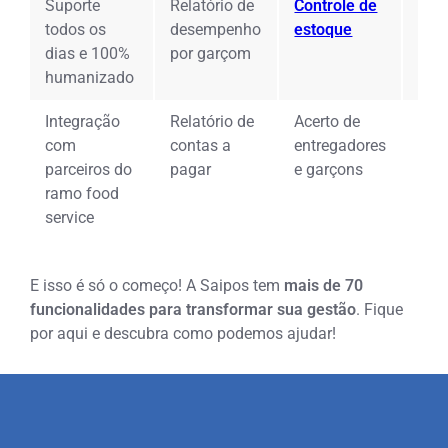
Suporte
Relatório de
Controle de
Rela
todos os
desempenho
estoque
Ges
dias e 100%
por garçom
humanizado
Integração
Relatório de
Acerto de
Dir
com
contas a
entregadores
de 
parceiros do
pagar
e garçons
par
ramo food
service
E isso é só o começo! A Saipos tem
mais de 70
funcionalidades para transformar sua gestão
. Fique
por aqui e descubra como podemos ajudar!