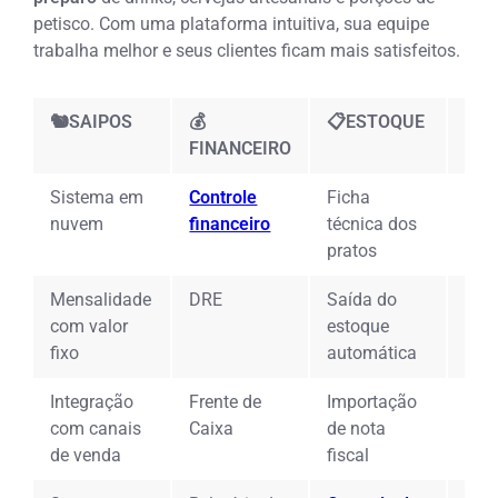
petisco
. Com uma plataforma intuitiva, sua equipe
trabalha melhor e seus clientes ficam mais satisfeitos.
🐿️SAIPOS
💰
📋ESTOQUE
🖥️
FINANCEIRO
Sistema em
Controle
Ficha
App
nuvem
financeiro
técnica dos
gar
pratos
Mensalidade
DRE
Saída do
Sis
com valor
estoque
com
fixo
automática
bar
Integração
Frente de
Importação
Int
com canais
Caixa
de nota
bal
de venda
fiscal