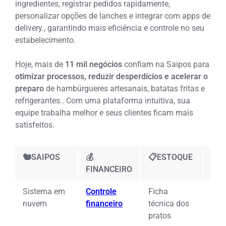
ingredientes, registrar pedidos rapidamente,
personalizar opções de lanches e integrar com apps de
delivery.
, garantindo mais eficiência e controle no seu
estabelecimento.
Hoje, mais de
11 mil negócios
confiam na Saipos para
otimizar processos, reduzir desperdícios e acelerar o
preparo
de hambúrgueres artesanais, batatas fritas e
refrigerantes.
. Com uma plataforma intuitiva, sua
equipe trabalha melhor e seus clientes ficam mais
satisfeitos.
🐿️SAIPOS
💰
📋ESTOQUE
🖥️
FINANCEIRO
Sistema em
Controle
Ficha
App
nuvem
financeiro
técnica dos
gar
pratos