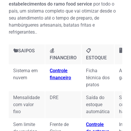
estabelecimentos do ramo food service
por todo o
país, um sistema completo que vai otimizar desde o
seu atendimento até o tempo de preparo,
de
hambúrgueres artesanais, batatas fritas e
refrigerantes.
.
🐿️SAIPOS
💰
📋
🖥️O
FINANCEIRO
ESTOQUE
Sistema em
Controle
Ficha
App p
nuvem
financeiro
técnica dos
garç
pratos
Mensalidade
DRE
Saída do
Siste
com valor
estoque
coma
fixo
automática
hamb
Sem limite
Frente de
Controle
Integ