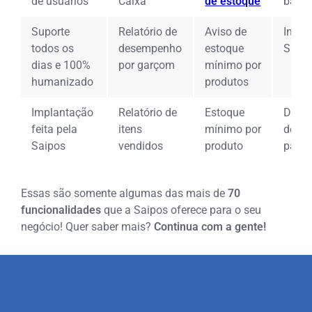
de usuários
Caixa
de estoque
bala
Suporte
Relatório de
Aviso de
Integ
todos os
desempenho
estoque
Smar
dias e 100%
por garçom
mínimo por
humanizado
produtos
Implantação
Relatório de
Estoque
Direc
feita pela
itens
mínimo por
de pe
Saipos
vendidos
produto
para
Essas são somente algumas das mais de
70
funcionalidades
que a Saipos oferece para o seu
negócio! Quer saber mais?
Continua com a gente!