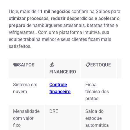
Hoje, mais de
11 mil negócios
confiam na Saipos para
otimizar processos, reduzir desperdícios e acelerar o
preparo
de hambúrgueres artesanais, batatas fritas e
refrigerantes.
. Com uma plataforma intuitiva, sua
equipe trabalha melhor e seus clientes ficam mais
satisfeitos.
🐿️SAIPOS
💰
📋ESTOQUE
🖥️
FINANCEIRO
Sistema em
Controle
Ficha
App
nuvem
financeiro
técnica dos
gar
pratos
Mensalidade
DRE
Saída do
Sis
com valor
estoque
com
fixo
automática
lan