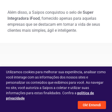
Além disso, a Saipos conquistou o selo de
Super
Integradora iFood
, fornecido apenas para aquelas
empresas que se destacam em tornar a vida de seus
clientes mais simples, ágil e inteligente.
Utilizamos cookies para melhorar sua experiência, analisar como
O que os influenciadores
você interage com as informações dos nossos sites e
personalizar os conteúdos que exibimos para você. Ao navegar
gastronômicos do Brasil
no site, você autoriza a Saipos a coletar e utilizar suas
informações para estas finalidades. Confira a
política de
falam sobre a Saipos?
privacidade
Ok! Entendi
Clique no botão vermelho no vídeo abaixo e veja as