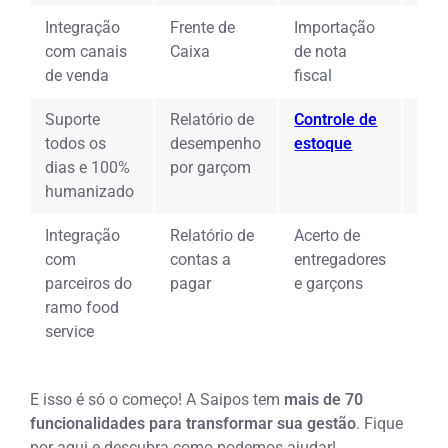
Integração
Frente de
Importação
Int
com canais
Caixa
de nota
bal
de venda
fiscal
Suporte
Relatório de
Controle de
Rela
todos os
desempenho
estoque
Ges
dias e 100%
por garçom
humanizado
Integração
Relatório de
Acerto de
Dir
com
contas a
entregadores
de 
parceiros do
pagar
e garçons
par
ramo food
service
E isso é só o começo! A Saipos tem
mais de 70
funcionalidades para transformar sua gestão
. Fique
por aqui e descubra como podemos ajudar!