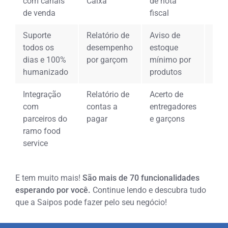
com canais
Caixa
de nota
bal
de venda
fiscal
Suporte
Relatório de
Aviso de
Rela
todos os
desempenho
estoque
Ges
dias e 100%
por garçom
mínimo por
humanizado
produtos
Integração
Relatório de
Acerto de
Dir
com
contas a
entregadores
de 
parceiros do
pagar
e garçons
par
ramo food
service
E tem muito mais!
São mais de 70 funcionalidades
esperando por você.
Continue lendo e descubra tudo
que a Saipos pode fazer pelo seu negócio!