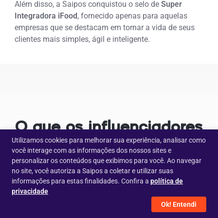
Além disso, a Saipos conquistou o selo de
Super
Integradora iFood
, fornecido apenas para aquelas
empresas que se destacam em tornar a vida de seus
clientes mais simples, ágil e inteligente.
O que os influenciadores
Utilizamos cookies para melhorar sua experiência, analisar como
gastronômicos do Brasil
você interage com as informações dos nossos sites e
personalizar os conteúdos que exibimos para você. Ao navegar
no site, você autoriza a Saipos a coletar e utilizar suas
falam sobre a Saipos?
informações para estas finalidades. Confira a
política de
privacidade
Dá play no vídeo abaixo e veja as opiniões dos
melhores influenciadores gastronômicos do Brasil!
Ok! Entendi