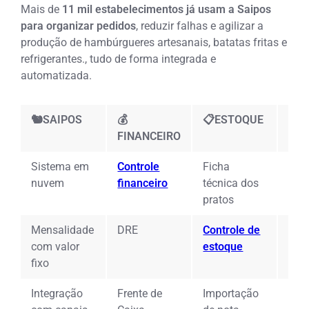
Mais de
11 mil estabelecimentos já usam a Saipos
para organizar pedidos
, reduzir falhas e agilizar a
produção
de hambúrgueres artesanais, batatas fritas e
refrigerantes.
, tudo de forma integrada e
automatizada.
🐿️SAIPOS
💰
📋ESTOQUE
🖥️
FINANCEIRO
Sistema em
Controle
Ficha
App
nuvem
financeiro
técnica dos
gar
pratos
Mensalidade
DRE
Controle de
Sis
com valor
estoque
com
fixo
lan
Integração
Frente de
Importação
Int