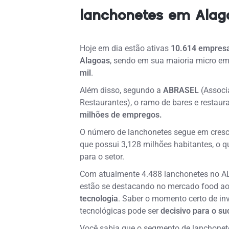
lanchonetes em Alag
Hoje em dia estão ativas
10.614 empres
Alagoas
, sendo em sua maioria micro em
mil
.
Além disso, segundo a
ABRASEL
(Associa
Restaurantes), o ramo de bares e restaur
milhões de empregos.
O número de lanchonetes segue em cresc
que possui 3,128 milhões habitantes, o q
para o setor.
Com atualmente 4.488 lanchonetes no AL
estão se destacando no mercado food a
tecnologia
. Saber o momento certo de in
tecnológicas pode ser
decisivo para o s
Você sabia que o segmento de lanchonete