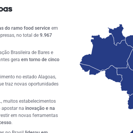
oas
as
do ramo food
service
em
presas, no total de
9.967
ção Brasileira de Bares e
antes gera
em torno de cinco
imento no estado Alagoas,
ue traz novas oportunidades
, muitos estabelecimentos
o apostar na
inovação e na
vestir em novas ferramentas
ucesso
.
s no Brasil
liderou em