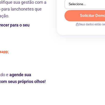
lifique sua gestão com a
o para lanchonetes que
ação.
Solicitar Dem
Seus dados estão s
recer para o seu
tsapp;
ado e
agende sua
com seus próprios olhos!