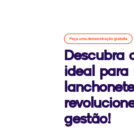
Peça uma demonstração gratuita
Descubra 
ideal para
lanchonete
revolucion
gestão!