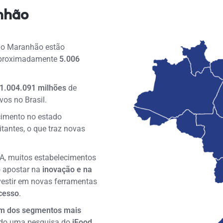
nhão
 do Maranhão estão
aproximadamente
5.006
1.004.091 milhões
de
vos no Brasil.
cimento no estado
tantes, o que traz novas
A, muitos estabelecimentos
o apostar na
inovação e na
vestir em novas ferramentas
ucesso
.
m dos segmentos mais
undo uma pesquisa do
iFood