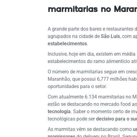
marmitarias no Mara
A grande parte dos bares e restaurantes
agrupados na cidade de
São Luís
, com 
estabelecimentos
.
Inclusive, hoje em dia, existem em média
estabelecimentos do ramo alimentício ati
O número de marmitarias segue em cres
Maranhão, que possui 6,777 milhões habi
oportunidades para o setor.
Com atualmente 6.134 marmitarias no M
estão se destacando no mercado food a
tecnologia
. Saber o momento certo de in
tecnológicas pode ser
decisivo para o s
As marmitas vêm se destacando como
u
promissores
do delivery no Brasil. Seg