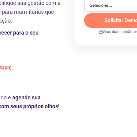
lifique sua gestão com a
o para marmitarias que
ação.
Solicitar Dem
Seus dados estão s
recer para o seu
tsapp;
ado e
agende sua
com seus próprios olhos!