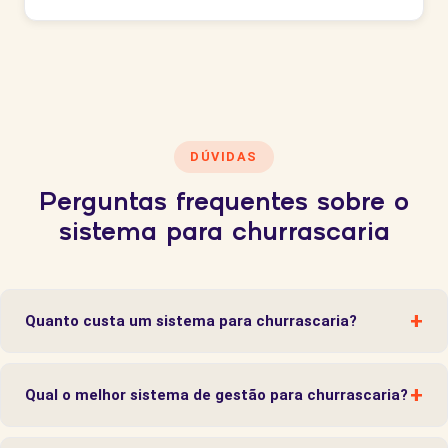
DÚVIDAS
Perguntas frequentes sobre o
sistema para churrascaria
+
Quanto custa um sistema para churrascaria?
Os planos da Saipos começam a partir de R$240,79/mês, sem taxa
de instalação e sem cobrança por usuário. Todos os planos incluem
+
Qual o melhor sistema de gestão para churrascaria?
suporte. O melhor custo-benefício do mercado para churrascarias de
qualquer porte.
A Saipos é considerada o sistema mais completo do mercado