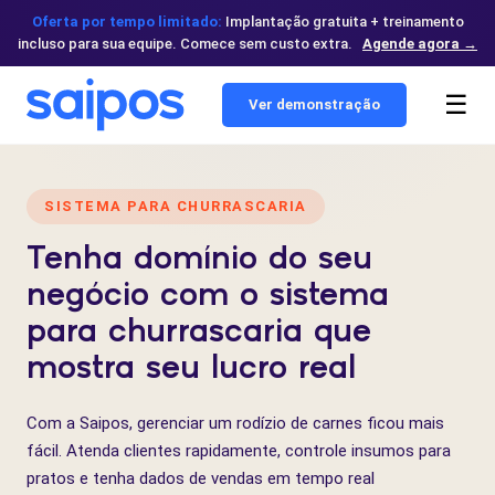
Oferta por tempo limitado:
Implantação gratuita + treinamento
incluso para sua equipe. Comece sem custo extra.
Agende agora →
☰
Ver demonstração
SISTEMA PARA CHURRASCARIA
Tenha domínio do seu
negócio com o sistema
para churrascaria que
mostra seu lucro real
Com a Saipos, gerenciar um rodízio de carnes ficou mais
fácil. Atenda clientes rapidamente, controle insumos para
pratos e tenha dados de vendas em tempo real