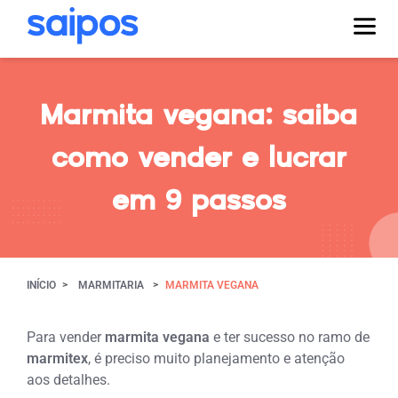
Marmita vegana: saiba
como vender e lucrar
em 9 passos
INÍCIO
MARMITARIA
MARMITA VEGANA
Para vender
marmita vegana
e ter sucesso no ramo de
marmitex
, é preciso muito planejamento e atenção
aos detalhes.