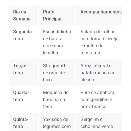
Dia da
Prato
Acompanhamentos
Semana
Principal
Segunda-
Escondidinho
Salada de folhas
feira
de batata-
com tomate-cereja
doce com
e molho de
lentilha
mostarda
Terça-
Strogonoff
Arroz integral e
feira
de grão-de-
batata rústica ao
bico
alecrim
Quarta-
Moqueca de
Purê de abóbora
feira
banana-da-
com gengibre e
terra
arroz branco
Quinta-
Yakisoba de
Gergelim e
feira
legumes com
cebolinha verde