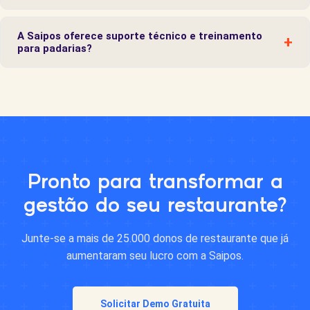
tela, com impressão automática na cozinha e controle financeiro
Não. A Saipos é 100% na nuvem e funciona em qualquer computador,
integrado.
tablet ou smartphone com acesso à internet. Sem servidor local,
A Saipos oferece suporte técnico e treinamento
+
para padarias?
sem hardware especializado, sem custos extras de infraestrutura.
Basta abrir o navegador e começar.
Sim. Suporte 24 horas por dia, 7 dias por semana, incluso em todos
os planos. Além disso, a implantação é gratuita: nossa equipe
configura o sistema, migra seus dados e treina sua equipe para que
você comece a usar sem dificuldade.
Pronto para transformar a
gestão do seu restaurante?
Junte-se a mais de 25.000 donos de restaurante que já
aumentaram seu lucro com a Saipos.
Solicitar Demo Gratuita