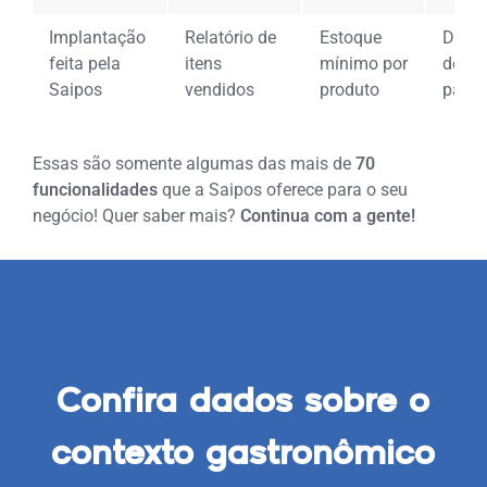
Implantação
Relatório de
Estoque
Direc
feita pela
itens
mínimo por
de pe
Saipos
vendidos
produto
para
Essas são somente algumas das mais de
70
funcionalidades
que a Saipos oferece para o seu
negócio! Quer saber mais?
Continua com a gente!
Confira dados sobre o
contexto gastronômico