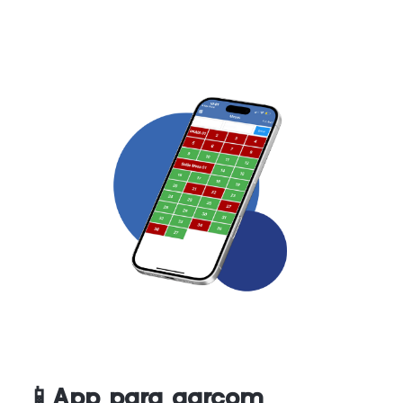
📱App para garçom