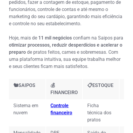
pedidos, fazer a contagem de estoque, pagamento de
funcionários, controle de contas e até mesmo o
marketing do seu cardápio
, garantindo mais eficiência
e controle no seu estabelecimento.
Hoje, mais de
11 mil negócios
confiam na Saipos para
otimizar processos, reduzir desperdícios e acelerar o
preparo
de pratos feitos, carnes e sobremesas
. Com
uma plataforma intuitiva, sua equipe trabalha melhor
e seus clientes ficam mais satisfeitos.
🐿️SAIPOS
💰
📋ESTOQUE
🖥️
FINANCEIRO
Sistema em
Controle
Ficha
App
nuvem
financeiro
técnica dos
gar
pratos
Mensalidade
DRE
Saída do
Sis