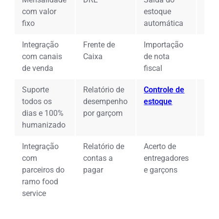
com valor
estoque
com
fixo
automática
rest
Integração
Frente de
Importação
Int
com canais
Caixa
de nota
bal
de venda
fiscal
Suporte
Relatório de
Controle de
Rela
todos os
desempenho
estoque
Ges
dias e 100%
por garçom
humanizado
Integração
Relatório de
Acerto de
Dir
com
contas a
entregadores
de 
parceiros do
pagar
e garçons
par
ramo food
service