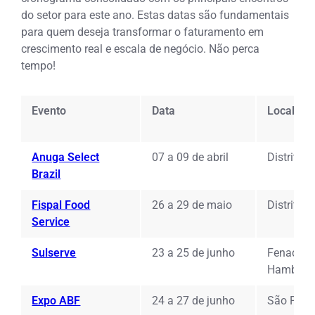
do setor para este ano. Estas datas são fundamentais
para quem deseja transformar o faturamento em
crescimento real e escala de negócio. Não perca
tempo!
Evento
Data
Local
Anuga Select
07 a 09 de abril
Distrito 
Brazil
Fispal Food
26 a 29 de maio
Distrito 
Service
Sulserve
23 a 25 de junho
Fenac (N
Hamburg
Expo ABF
24 a 27 de junho
São Paul