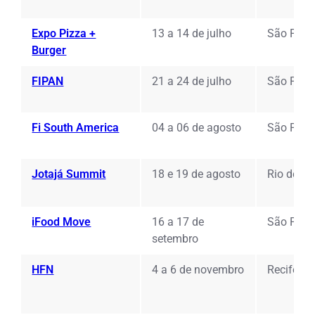
Expo Pizza +
13 a 14 de julho
São Paul
Burger
FIPAN
21 a 24 de julho
São Paul
Fi South America
04 a 06 de agosto
São Paul
Jotajá Summit
18 e 19 de agosto
Rio de Ja
iFood Move
16 a 17 de
São Paul
setembro
HFN
4 a 6 de novembro
Recife (P