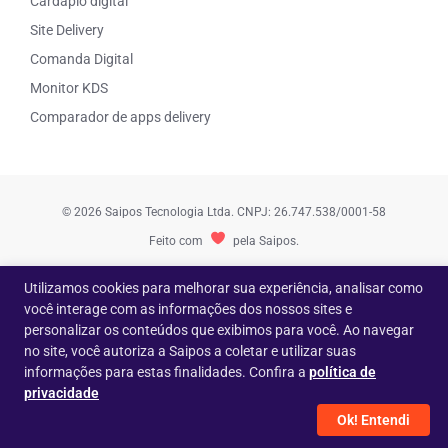
Cardápio digital
Site Delivery
Comanda Digital
Monitor KDS
Comparador de apps delivery
© 2026 Saipos Tecnologia Ltda. CNPJ: 26.747.538/0001-58
Feito com
pela Saipos.
Utilizamos cookies para melhorar sua experiência, analisar como
você interage com as informações dos nossos sites e
personalizar os conteúdos que exibimos para você. Ao navegar
no site, você autoriza a Saipos a coletar e utilizar suas
BAIXE GRÁTIS: Conservação de alimentos
informações para estas finalidades. Confira a
política de
de forma correta!
privacidade
Ok! Entendi