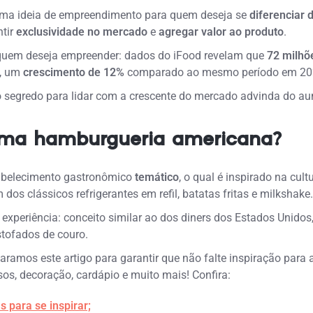
ma ideia de empreendimento para quem deseja se
diferenciar 
ntir
exclusividade no mercado
e
agregar valor ao produto
.
 quem deseja empreender: dados do iFood revelam que
72 milhõ
, um
crescimento de 12%
comparado ao mesmo período em 20
 segredo para lidar com a crescente do mercado advinda do a
 uma hamburgueria americana?
abelecimento gastronômico
temático
, o qual é inspirado na cul
m dos clássicos refrigerantes em refil, batatas fritas e milkshake
periência: conceito similar ao dos diners dos Estados Unidos
stofados de couro.
ramos este artigo para garantir que não falte inspiração para
os, decoração, cardápio e muito mais!
Confira:
para se inspirar;