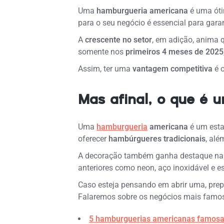
Uma
hamburgueria americana
é uma óti
para o seu negócio é essencial para gara
A
crescente no setor
, em adição, anima
somente nos
primeiros 4 meses de 2025
Assim, ter uma
vantagem competitiva
é o
Mas afinal, o que é
Uma
hamburgueria
americana
é um est
oferecer
hambúrgueres tradicionais
, alé
A decoração também ganha destaque na ex
anteriores como neon, aço inoxidável e e
Caso esteja pensando em abrir uma, prepa
Falaremos sobre os negócios mais famos
5 hamburguerias americanas famosas 