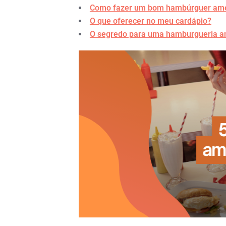
Como fazer um bom hambúrguer ame
O que oferecer no meu cardápio?
O segredo para uma hamburgueria a