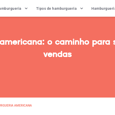
hamburgueria
Tipos de hamburgueria
Hamburgueri
americana: o caminho para 
vendas
RGUERIA AMERICANA