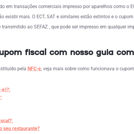
ado em transações comerciais impresso por aparelhos como o E
o existir mais. O ECT, SAT e similares estão extintos e o cupom
 transmitido ao SEFAZ , que pode ser impresso em qualquer i
cupom fiscal com nosso guia com
stituído pela
NFC-e
, veja mais sobre como funcionava o cupom 
-e)?;
;
scal?;
o seu restaurante?