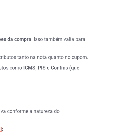
ões da compra
. Isso também valia para
 tributos tanto na nota quanto no cupom.
ostos como
ICMS, PIS e Confins (que
iava conforme a natureza do
l
: