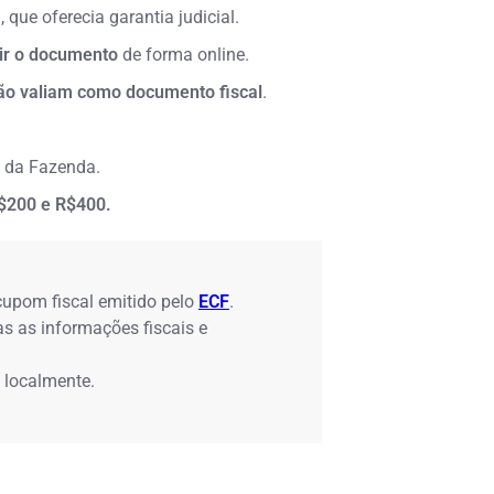
l, que oferecia garantia judicial.
ir o documento
de forma online.
ão valiam como documento fiscal
.
a da Fazenda.
$200 e R$400.
cupom fiscal emitido pelo
ECF
.
s as informações fiscais e
 localmente.