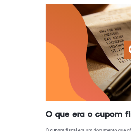
O que era o cupom fi
O
cupom fiscal
era um documento que ofic