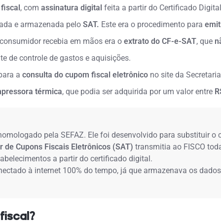
fiscal
, com
assinatura digital
feita a partir do Certificado Digita
inada e armazenada pelo
SAT.
Este era o procedimento para
emit
 consumidor recebia em mãos era o
extrato do CF-e-SAT
, que
n
 de controle de gastos e aquisições.
para a
consulta do cupom fiscal eletrônico
no site da Secretari
mpressora térmica
, que podia ser adquirida por um valor entre
R
omologado pela SEFAZ. Ele foi desenvolvido para substituir o 
 de Cupons Fiscais Eletrônicos (SAT)
transmitia ao FISCO toda
elecimentos a partir do certificado digital.
onectado à internet 100% do tempo, já que armazenava os dados
iscal?