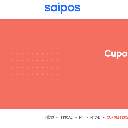
Cupom
INÍCIO
FISCAL
NF
NFC-E
CUPOM FISC