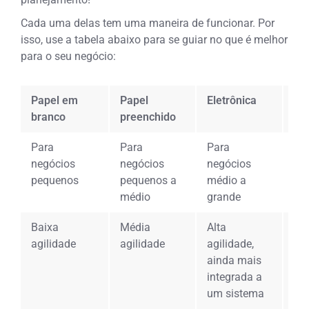
Cada uma delas tem uma maneira de funcionar. Por
isso, use a tabela abaixo para se guiar no que é melhor
para o seu negócio:
Papel em
Papel
Eletrônica
Ind
branco
preenchido
Para
Para
Para
Pa
negócios
negócios
negócios
qu
pequenos
pequenos a
médio a
po
médio
grande
Baixa
Média
Alta
Mé
agilidade
agilidade
agilidade,
ag
ainda mais
integrada a
um sistema