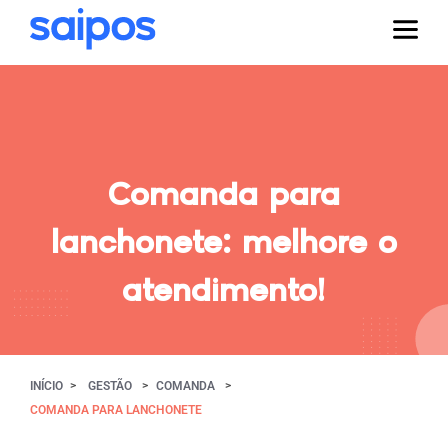
Comanda para
lanchonete: melhore o
atendimento!
INÍCIO
GESTÃO
COMANDA
COMANDA PARA LANCHONETE