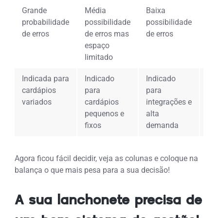
Grande
Média
Baixa
No
probabilidade
possibilidade
possibilidade
mé
de erros
de erros mas
de erros
po
espaço
de
limitado
Indicada para
Indicado
Indicado
In
cardápios
para
para
vo
variados
cardápios
integrações e
au
pequenos e
alta
tic
fixos
demanda
Agora ficou fácil decidir, veja as colunas e coloque na
balança o que mais pesa para a sua decisão!
A sua lanchonete precisa de