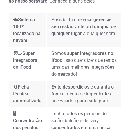
do nosso software
. Conheça alguns deles!
☁️Sistema
Possibilita que você
gerencie
100%
seu restaurante ou franquia de
localizado na
qualquer lugar
a qualquer hora.
nuvem
🧑‍🍳Super
Somos
super integradores no
integradora
Ifood
, isso quer dizer que temos
do iFood
uma das melhores integrações
do mercado!
📎Ficha
Evite desperdícios
e garanta o
técnica
fornecimento de ingredientes
automatizada
necessários para cada prato.
🖥️
Tenha todos os pedidos do
Concentração
salão, balcão e delivery
dos pedidos
concentrados em uma única