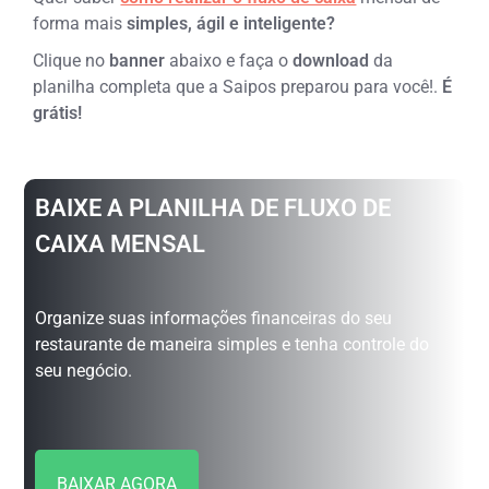
forma mais
simples, ágil e inteligente?
Clique no
banner
abaixo e faça o
download
da
planilha completa que a Saipos preparou para você!.
É
grátis!
BAIXE A PLANILHA DE FLUXO DE
CAIXA MENSAL
Organize suas informações financeiras do seu
restaurante de maneira simples e tenha controle do
seu negócio.
BAIXAR AGORA