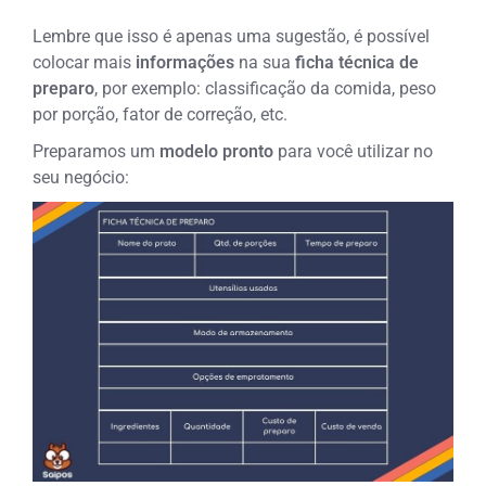
Lembre que isso é apenas uma sugestão, é possível
colocar mais
informações
na sua
ficha técnica de
preparo
, por exemplo: classificação da comida, peso
por porção, fator de correção, etc.
Preparamos um
modelo pronto
para você utilizar no
seu negócio: