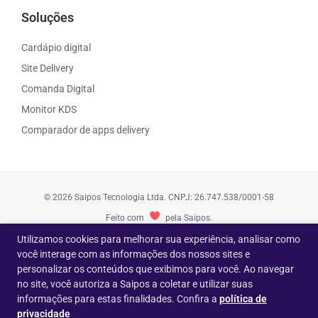
Soluções
Cardápio digital
Site Delivery
Comanda Digital
Monitor KDS
Comparador de apps delivery
© 2026 Saipos Tecnologia Ltda. CNPJ: 26.747.538/0001-58
Feito com
pela Saipos.
Utilizamos cookies para melhorar sua experiência, analisar como
você interage com as informações dos nossos sites e
personalizar os conteúdos que exibimos para você. Ao navegar
no site, você autoriza a Saipos a coletar e utilizar suas
informações para estas finalidades. Confira a
política de
privacidade